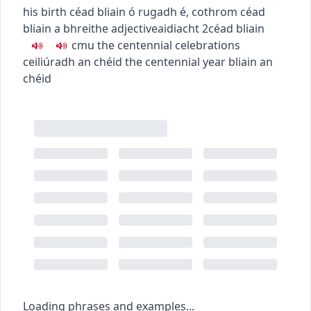
his birth
céad bliain ó rugadh é
,
cothrom céad
bliain a bhreithe
adjective
aidiacht
2
céad bliain
c
m
u
the centennial celebrations
ceiliúradh an chéid
the centennial year
bliain an
chéid
Loading phrases and examples...