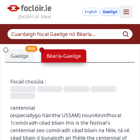
English
Gaeilge
foclóirí ár linne
NUA
Gaeilge
Béarla-Gaeilge
Focail chosúla
:
•
•
•
•
centennial
(
especially
go
h
áirithe
US
SAM
)
noun
Ainmfhocal
1
comóradh céad bliain
this is the festival's
centennial
seo comóradh céad bliain na féile
,
tá sé
céad bliain ó bunaíodh an fhéile
the centennial of