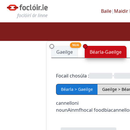
Baile
|
Maidir 
foclóirí ár linne
NUA
Gaeilge
Béarla-Gaeilge
Focail chosúla
:
•
Béarla > Gaeilge
Gaeilge > Béar
cannelloni
noun
Ainmfhocal
food
bia
cannello