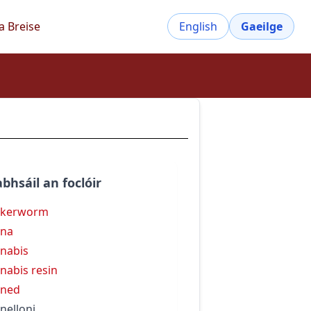
a Breise
English
Gaeilge
bhsáil an foclóir
nkerworm
nna
nabis
nabis resin
nned
nelloni