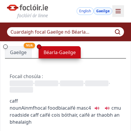
English
Gaeilge
foclóirí ár linne
NUA
Gaeilge
Béarla-Gaeilge
Focail chosúla
:
•
•
•
•
caff
noun
Ainmfhocal
food
bia
caifé
masc4
c
m
u
roadside caff
caifé cois bóthair
,
caifé ar thaobh an
bhealaigh