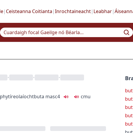
le
|
Ceisteanna Coitianta
|
Inrochtaineacht
|
Leabhar
|
Áiseann
•
•
•
Bra
but
phy
tíreolaíocht
buta
masc4
c
m
u
but
but
but
but
but