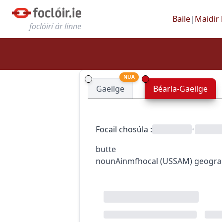
Baile
|
Maidir 
foclóirí ár linne
NUA
Gaeilge
Béarla-Gaeilge
Focail chosúla
:
•
butte
noun
Ainmfhocal
(
US
SAM
)
geogra