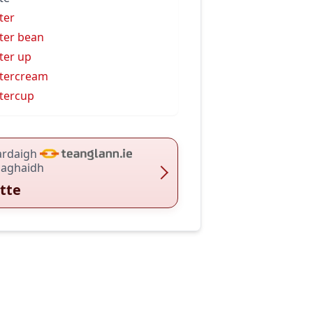
ter
ter bean
ter up
tercream
tercup
ardaigh
haghaidh
tte