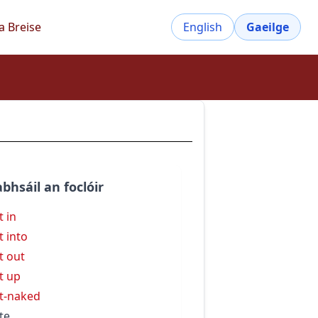
a Breise
English
Gaeilge
bhsáil an foclóir
t in
t into
t out
t up
t-naked
te