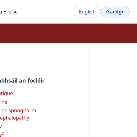
a Breise
English
Gaeilge
bhsáil an foclóir
tique
ine
ine spongiform
ephalopathy
1
w
2
w