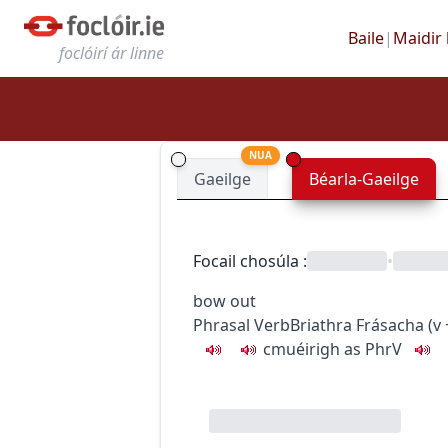
Baile
|
Maidir 
foclóirí ár linne
NUA
Gaeilge
Béarla-Gaeilge
Focail chosúla
:
•
bow out
Phrasal Verb
Briathra Frásacha
(
v 
c
m
u
éirigh as
PhrV