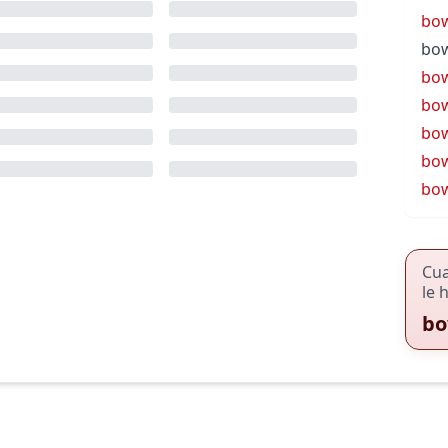
bo
bow
bow
bow
bo
bo
bow
Cu
le 
bo