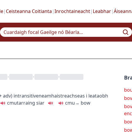
le
|
Ceisteanna Coitianta
|
Inrochtaineacht
|
Leabhar
|
Áiseann
•
•
•
Bra
bou
+ adv
)
intransitive
neamhaistreach
seas i leataobh
bov
c
m
u
tarraing siar
c
m
u
→
bow
bov
enc
bo
bo