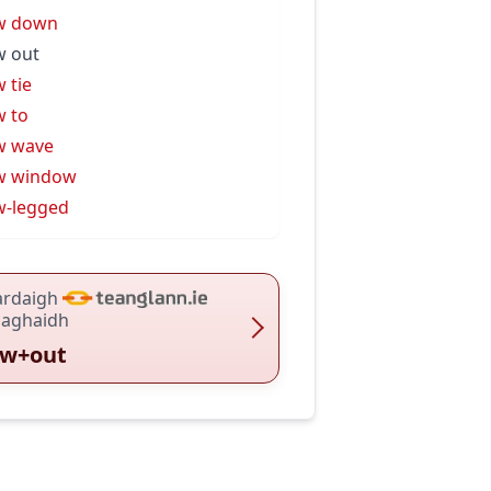
w down
 out
 tie
 to
w wave
w window
-legged
ardaigh
haghaidh
w+out