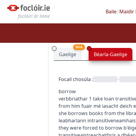
Baile
|
Maidir 
foclóirí ár linne
NUA
Gaeilge
Béarla-Gaeilge
Focail chosúla
:
•
borrow
verb
briathar
1
take loan
transitiv
from him
fuair mé iasacht deich 
she borrows books from the libr
leabharlann
intransitive
neamhais
they were forced to borrow
b'éig
transitive
aistreach
aithris a dhéa