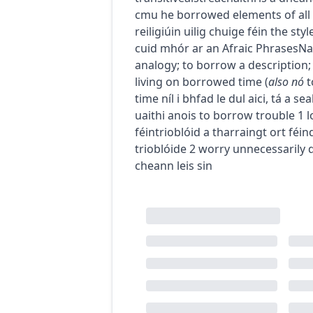
c
m
u
he borrowed elements of all 
reiligiúin uilig chuige féin
the styl
cuid mhór ar an Afraic
Phrases
Na
analogy
;
to borrow a description
living on borrowed time
(
also
nó
t
time
níl i bhfad le dul aici
,
tá a se
uaithi anois
to borrow trouble
1
l
féin
trioblóid a tharraingt ort féin
trioblóide
2
worry unnecessarily
cheann leis sin