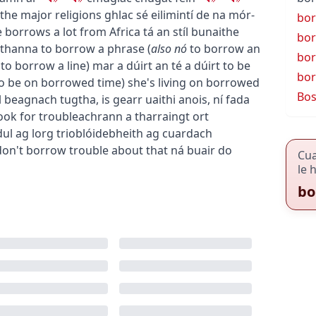
the major religions
ghlac sé eilimintí de na mór-
bo
e borrows a lot from Africa
tá an stíl bunaithe
bor
thanna
to borrow a phrase
(
also
nó
to borrow an
bor
;
to borrow a line
)
mar a dúirt an té a dúirt
to be
bor
o be on borrowed time
)
she's living on borrowed
Bos
al beagnach tugtha
,
is gearr uaithi anois
,
ní fada
ook for trouble
achrann a tharraingt ort
dul ag lorg trioblóide
bheith ag cuardach
don't borrow trouble about that
ná buair do
Cu
le 
bo