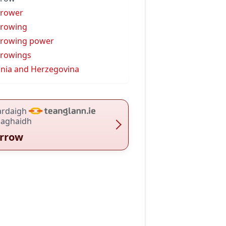
rrower
rowing
rowing power
rowings
nia and Herzegovina
ardaigh
haghaidh
rrow