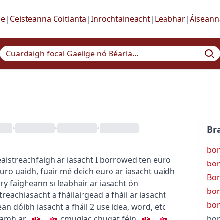
le
|
Ceisteanna Coitianta
|
Inrochtaineacht
|
Leabhar
|
Áiseann
•
•
•
Bra
bo
e
aistreach
faigh ar iasacht
I borrowed ten euro
bor
euro uaidh
,
fuair mé deich euro ar iasacht uaidh
Bo
ary
faigheann sí leabhair ar iasacht ón
bo
treach
iasacht a fháil
airgead a fháil ar iasacht
bo
ean dóibh iasacht a fháil
2
use idea, word, etc
namh ar
c
m
u
glac chugat féin
bo