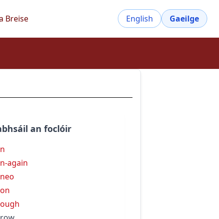
a Breise
English
Gaeilge
bhsáil an foclóir
rn
n-again
rneo
ron
rough
rrow