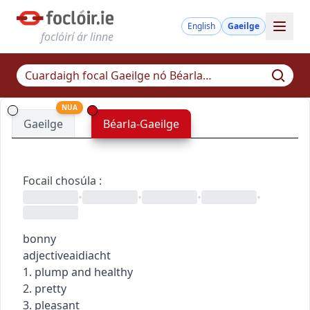
English
Gaeilge
foclóirí ár linne
NUA
Gaeilge
Béarla-Gaeilge
Focail chosúla
:
•
•
•
•
bonny
adjective
aidiacht
1. plump and healthy
2. pretty
3. pleasant