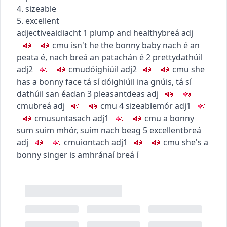
4. sizeable
5. excellent
adjective
aidiacht
1
plump and healthy
breá
adj
c
m
u
isn't he the bonny baby
nach é an
peata é
,
nach breá an patachán é
2
pretty
dathúil
adj2
c
m
u
dóighiúil
adj2
c
m
u
she
has a bonny face
tá sí dóighiúil ina gnúis
,
tá sí
dathúil san éadan
3
pleasant
deas
adj
c
m
u
breá
adj
c
m
u
4
sizeable
mór
adj1
c
m
u
suntasach
adj1
c
m
u
a bonny
sum
suim mhór
,
suim nach beag
5
excellent
breá
adj
c
m
u
iontach
adj1
c
m
u
she's a
bonny singer
is amhránaí breá í