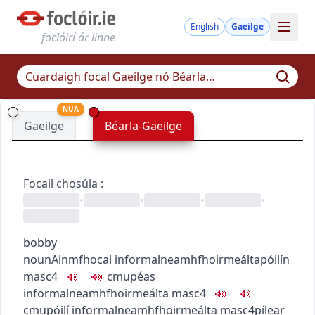
English
Gaeilge
foclóirí ár linne
NUA
Gaeilge
Béarla-Gaeilge
Focail chosúla
:
•
•
•
•
bobby
noun
Ainmfhocal
informal
neamhfhoirmeálta
póilín
masc4
c
m
u
péas
informal
neamhfhoirmeálta
masc4
c
m
u
póilí
informal
neamhfhoirmeálta
masc4
pílear