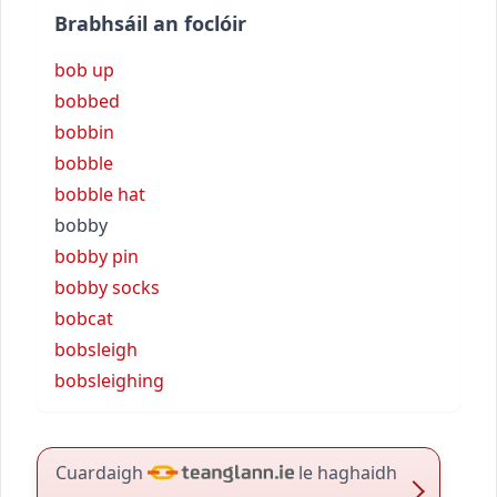
Brabhsáil an foclóir
bob up
bobbed
bobbin
bobble
bobble hat
bobby
bobby pin
bobby socks
bobcat
bobsleigh
bobsleighing
Cuardaigh
le haghaidh