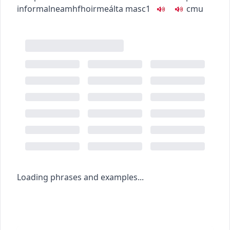
informal
neamhfhoirmeálta
masc1
c
m
u
Loading phrases and examples...