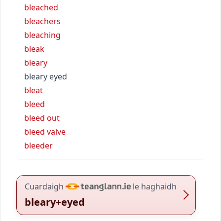
bleached
bleachers
bleaching
bleak
bleary
bleary eyed
bleat
bleed
bleed out
bleed valve
bleeder
Cuardaigh
le haghaidh
bleary+eyed