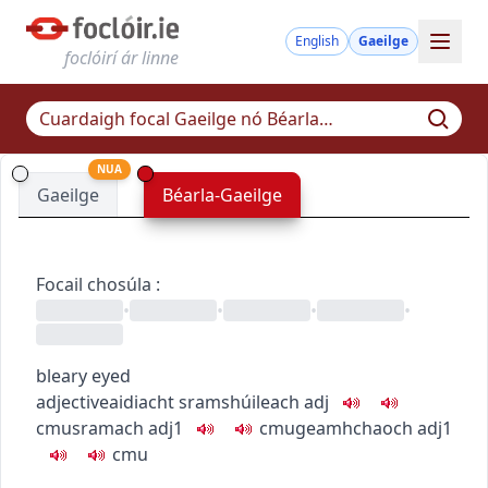
English
Gaeilge
foclóirí ár linne
NUA
Gaeilge
Béarla-Gaeilge
Focail chosúla
:
•
•
•
•
bleary eyed
adjective
aidiacht
sramshúileach
adj
c
m
u
sramach
adj1
c
m
u
geamhchaoch
adj1
c
m
u