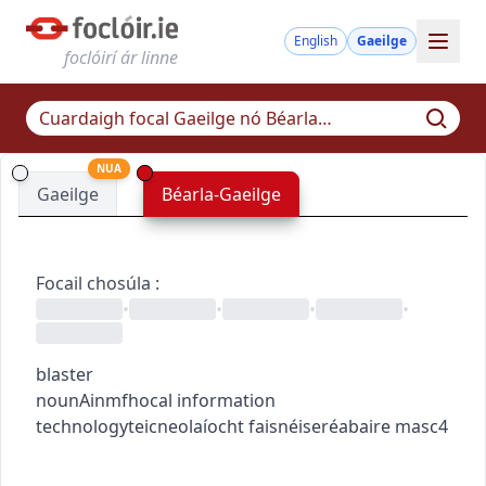
English
Gaeilge
foclóirí ár linne
NUA
Gaeilge
Béarla-Gaeilge
Focail chosúla
:
•
•
•
•
blaster
noun
Ainmfhocal
information
technology
teicneolaíocht faisnéise
réabaire
masc4