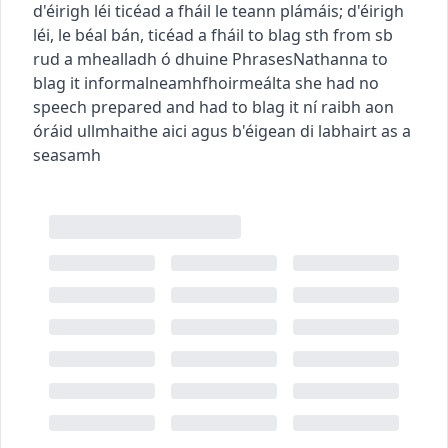
d'éirigh léi ticéad a fháil le teann plámáis
;
d'éirigh
léi, le béal bán, ticéad a fháil
to blag sth from sb
rud a mhealladh ó dhuine
Phrases
Nathanna
to
blag it
informal
neamhfhoirmeálta
she had no
speech prepared and had to blag it
ní raibh aon
óráid ullmhaithe aici agus b'éigean di labhairt as a
seasamh