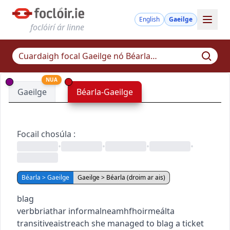
English
Gaeilge
foclóirí ár linne
NUA
Gaeilge
Béarla-Gaeilge
Focail chosúla
:
•
•
•
•
Béarla > Gaeilge
Gaeilge > Béarla (droim ar ais)
blag
verb
briathar
informal
neamhfhoirmeálta
transitive
aistreach
she managed to blag a ticket