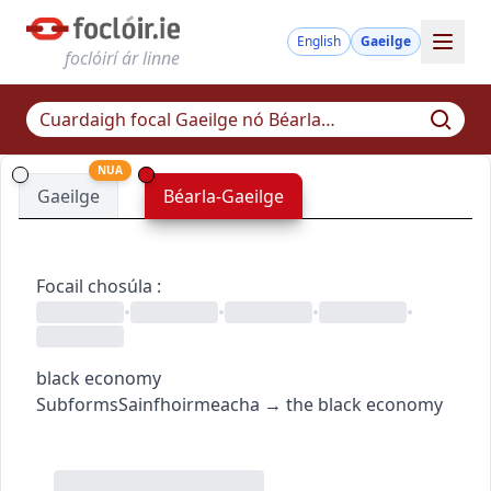
English
Gaeilge
foclóirí ár linne
NUA
Gaeilge
Béarla-Gaeilge
Focail chosúla
:
•
•
•
•
black economy
Subforms
Sainfhoirmeacha
→
the black economy