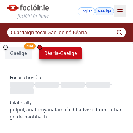
English
Gaeilge
foclóirí ár linne
NUA
Gaeilge
Béarla-Gaeilge
Focail chosúla
:
•
•
•
•
bilaterally
pol
pol
,
anatomy
anatamaíocht
adverb
dobhriathar
go déthaobhach