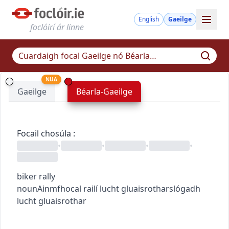
English
Gaeilge
foclóirí ár linne
NUA
Gaeilge
Béarla-Gaeilge
Focail chosúla
:
•
•
•
•
biker rally
noun
Ainmfhocal
railí lucht gluaisrothar
slógadh
lucht gluaisrothar