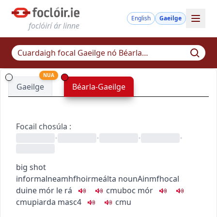
English
Gaeilge
foclóirí ár linne
NUA
Gaeilge
Béarla-Gaeilge
Focail chosúla
:
•
•
•
•
big shot
informal
neamhfhoirmeálta
noun
Ainmfhocal
duine mór le rá
c
m
u
boc mór
c
m
u
piarda
masc4
c
m
u