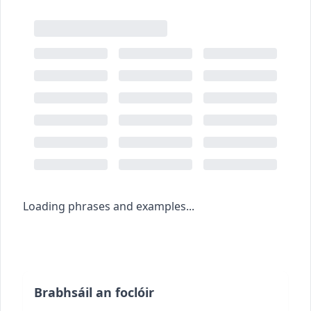
Loading phrases and examples...
Brabhsáil an foclóir