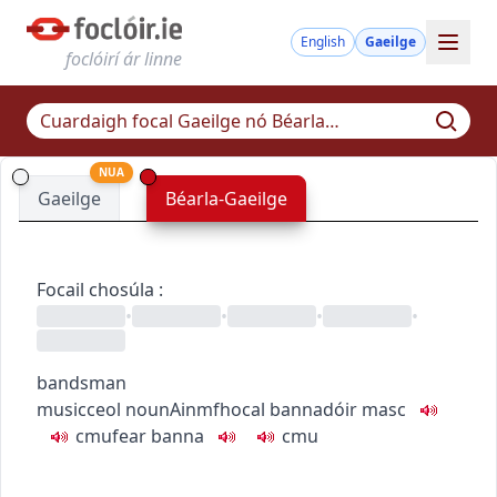
English
Gaeilge
foclóirí ár linne
NUA
Gaeilge
Béarla-Gaeilge
Focail chosúla
:
•
•
•
•
bandsman
music
ceol
noun
Ainmfhocal
bannadóir
masc
c
m
u
fear banna
c
m
u