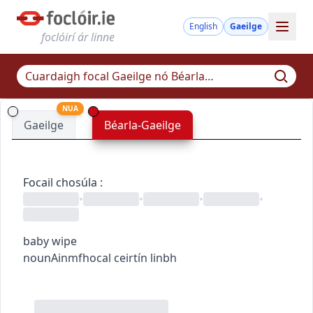
English
Gaeilge
foclóirí ár linne
NUA
Gaeilge
Béarla-Gaeilge
Focail chosúla
:
•
•
•
•
baby wipe
noun
Ainmfhocal
ceirtín linbh