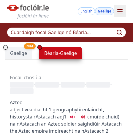
English
Gaeilge
foclóirí ár linne
NUA
Gaeilge
Béarla-Gaeilge
Focail chosúla
:
•
•
•
•
Aztec
adjective
aidiacht
1
geography
tíreolaíocht
,
history
stair
Astacach
adj1
c
m
u
(de chuid)
na nAstacach
an Aztec soldier
saighdiúir Astacach
the Aztec empire
impireacht na nAstacach
2