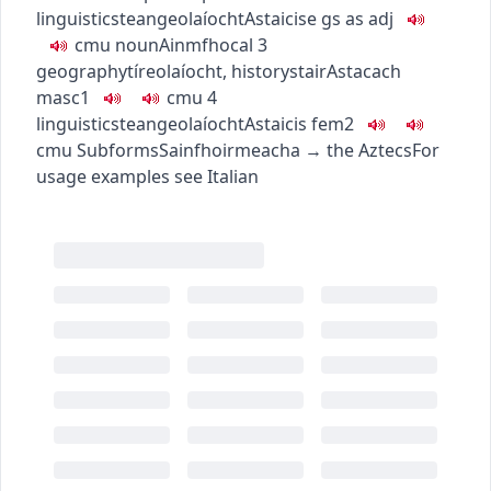
linguistics
teangeolaíocht
Astaicise
gs as adj
c
m
u
noun
Ainmfhocal
3
geography
tíreolaíocht
,
history
stair
Astacach
masc1
c
m
u
4
linguistics
teangeolaíocht
Astaicis
fem2
c
m
u
Subforms
Sainfhoirmeacha
→
the Aztecs
For
usage examples see
Italian