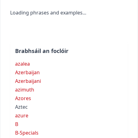
Loading phrases and examples...
Brabhsáil an foclóir
azalea
Azerbaijan
Azerbaijani
azimuth
Azores
Aztec
azure
B
B-Specials