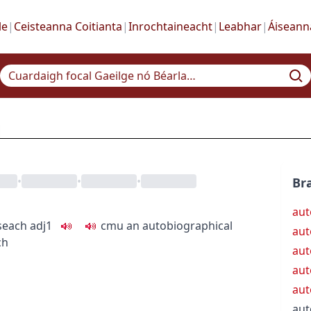
le
|
Ceisteanna Coitianta
|
Inrochtaineacht
|
Leabhar
|
Áiseann
•
•
•
Bra
aut
seach
adj1
c
m
u
an autobiographical
aut
ch
aut
aut
aut
aut