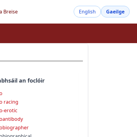
a Breise
English
Gaeilge
bhsáil an foclóir
o
o racing
o-erotic
oantibody
obiographer
obiographical