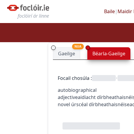
Baile
|
Maidir 
foclóirí ár linne
NUA
Gaeilge
Béarla-Gaeilge
Focail chosúla
:
•
autobiographical
adjective
aidiacht
dírbheathaisnéi
novel
úrscéal dírbheathaisnéisea