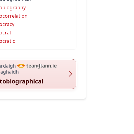
obiography
ocorrelation
ocracy
ocrat
ocratic
ardaigh
haghaidh
tobiographical