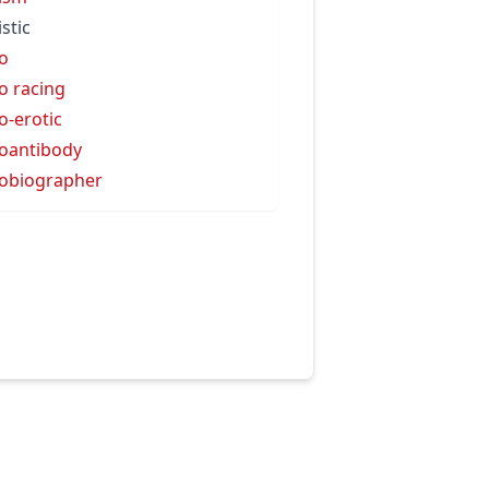
istic
o
o racing
o-erotic
oantibody
obiographer