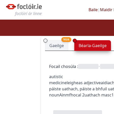
Baile
|
Maidir 
foclóirí ár linne
NUA
Gaeilge
Béarla-Gaeilge
Focail chosúla
:
•
autistic
medicine
leigheas
adjective
aidiac
páiste uathach
,
páiste a bhfuil ua
noun
Ainmfhocal
2
uathach
masc1