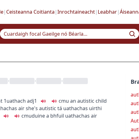
le
|
Ceisteanna Coitianta
|
Inrochtaineacht
|
Leabhar
|
Áiseann
•
•
•
Bra
aut
ht
1
uathach
adj1
c
m
u
an autistic child
aut
thachas air
she's autistic
tá uathachas uirthi
aut
c
m
u
duine a bhfuil uathachas air
Aut
aut
aut