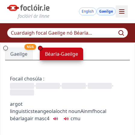
English
Gaeilge
foclóirí ár linne
NUA
Gaeilge
Béarla-Gaeilge
Focail chosúla
:
•
•
•
•
argot
linguistics
teangeolaíocht
noun
Ainmfhocal
béarlagair
masc4
c
m
u