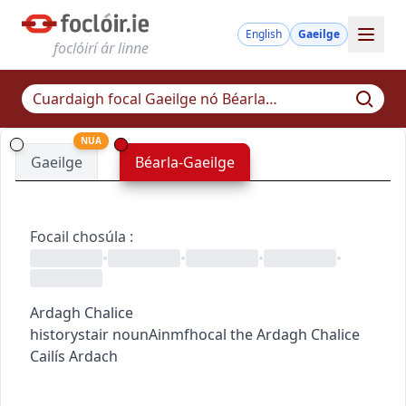
English
Gaeilge
foclóirí ár linne
NUA
Gaeilge
Béarla-Gaeilge
Focail chosúla
:
•
•
•
•
Ardagh Chalice
history
stair
noun
Ainmfhocal
the Ardagh Chalice
Cailís Ardach