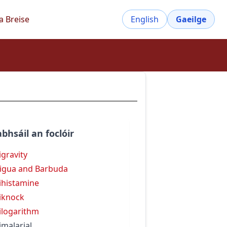
a Breise
English
Gaeilge
bhsáil an foclóir
igravity
igua and Barbuda
ihistamine
iknock
ilogarithm
imalarial