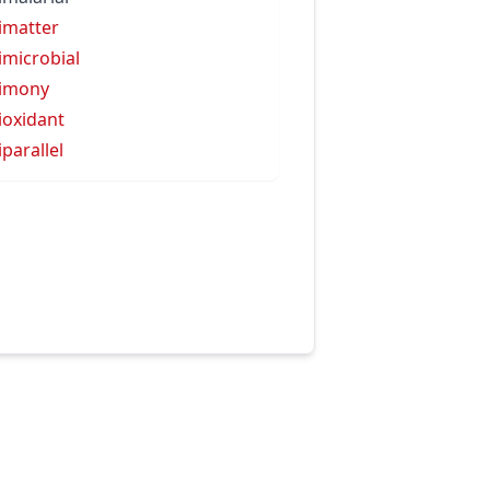
imatter
imicrobial
imony
ioxidant
iparallel