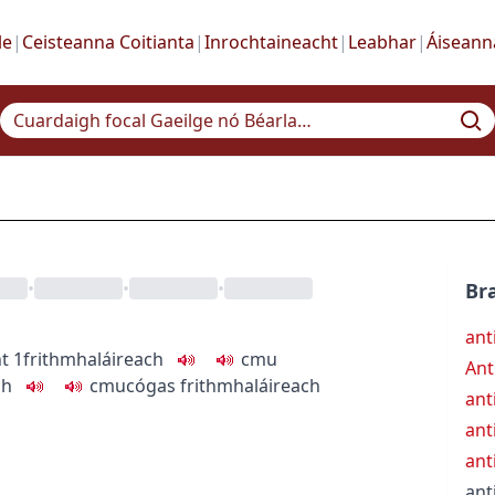
le
|
Ceisteanna Coitianta
|
Inrochtaineacht
|
Leabhar
|
Áiseann
•
•
•
Bra
ant
ht
1
frithmhaláireach
c
m
u
Ant
ch
c
m
u
cógas frithmhaláireach
ant
ant
ant
ant