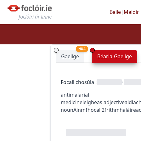
Baile
|
Maidir 
foclóirí ár linne
NUA
Gaeilge
Béarla-Gaeilge
Focail chosúla
:
•
antimalarial
medicine
leigheas
adjective
aidiac
noun
Ainmfhocal
2
frithmhaláirea