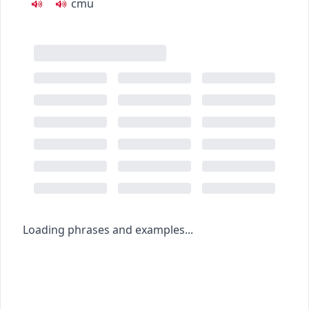
c
m
u
Loading phrases and examples...