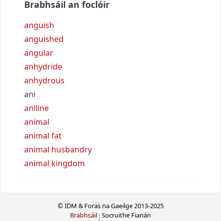
Brabhsáil an foclóir
anguish
anguished
angular
anhydride
anhydrous
ani
aniline
animal
animal fat
animal husbandry
animal kingdom
© IDM & Foras na Gaeilge 2013-2025
Brabhsáil
Socruithe Fianán
|