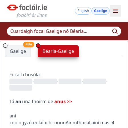
English
Gaeilge
foclóirí ár linne
NUA
Gaeilge
Béarla-Gaeilge
Focail chosúla
:
•
•
•
•
Tá
ani
ina fhoirm de
anus
>>
ani
zoology
zó-eolaíocht
noun
Ainmfhocal
ainí
masc4