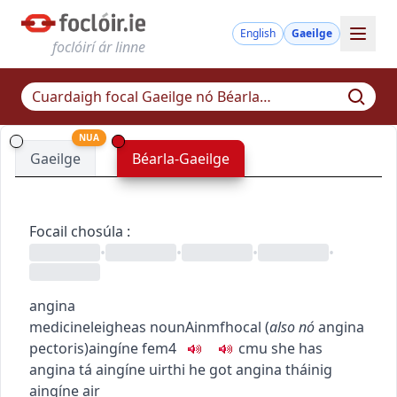
English
Gaeilge
foclóirí ár linne
NUA
Gaeilge
Béarla-Gaeilge
Focail chosúla
:
•
•
•
•
angina
medicine
leigheas
noun
Ainmfhocal
(
also
nó
angina
pectoris
)
aingíne
fem4
c
m
u
she has
angina
tá aingíne uirthi
he got angina
tháinig
aingíne air