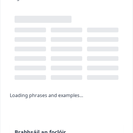
Loading phrases and examples...
Brabhsáil an foclóir