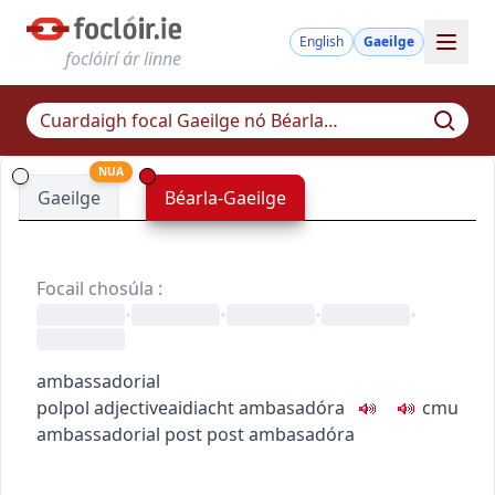
English
Gaeilge
foclóirí ár linne
NUA
Gaeilge
Béarla-Gaeilge
Focail chosúla
:
•
•
•
•
ambassadorial
pol
pol
adjective
aidiacht
ambasadóra
c
m
u
ambassadorial post
post ambasadóra