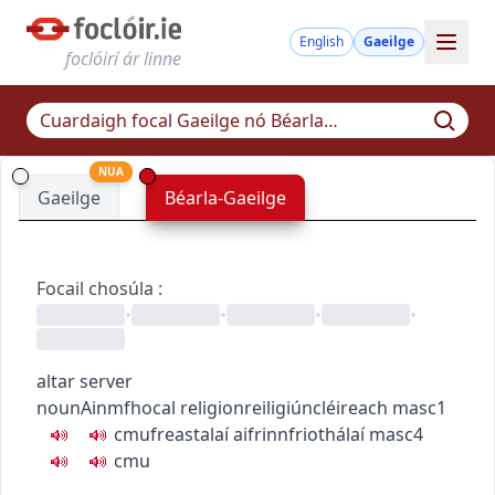
English
Gaeilge
foclóirí ár linne
NUA
Gaeilge
Béarla-Gaeilge
Focail chosúla
:
•
•
•
•
altar server
noun
Ainmfhocal
religion
reiligiún
cléireach
masc1
c
m
u
freastalaí aifrinn
friothálaí
masc4
c
m
u