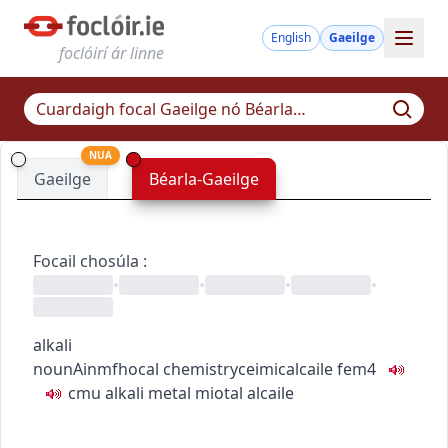
English
Gaeilge
foclóirí ár linne
NUA
Gaeilge
Béarla-Gaeilge
Focail chosúla
:
•
•
•
•
alkali
noun
Ainmfhocal
chemistry
ceimic
alcaile
fem4
c
m
u
alkali metal
miotal alcaile