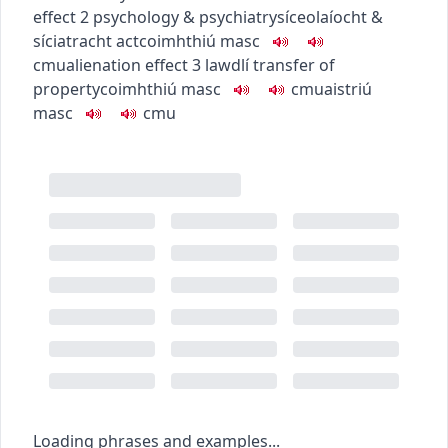
effect
2
psychology & psychiatry
síceolaíocht &
síciatracht
act
coimhthiú
masc
c
m
u
alienation effect
3
law
dlí
transfer of
property
coimhthiú
masc
c
m
u
aistriú
masc
c
m
u
Loading phrases and examples...