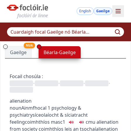
English
Gaeilge
foclóirí ár linne
NUA
Gaeilge
Béarla-Gaeilge
Focail chosúla
:
•
•
•
•
alienation
noun
Ainmfhocal
1
psychology &
psychiatry
síceolaíocht & síciatracht
feeling
coimhthíos
masc1
c
m
u
alienation
from society
coimhthíos leis an tsochaí
alienation