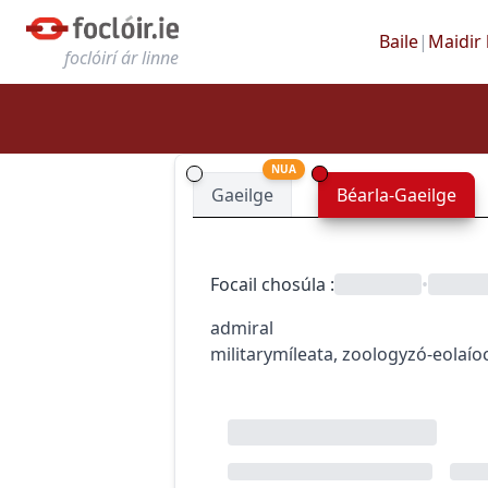
Baile
|
Maidir 
foclóirí ár linne
NUA
Gaeilge
Béarla-Gaeilge
Focail chosúla
:
•
admiral
military
míleata
,
zoology
zó-eolaío