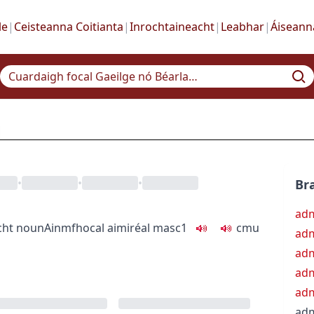
le
|
Ceisteanna Coitianta
|
Inrochtaineacht
|
Leabhar
|
Áiseann
•
•
•
Bra
adm
cht
noun
Ainmfhocal
aimiréal
masc1
c
m
u
adm
adm
adm
adm
adm