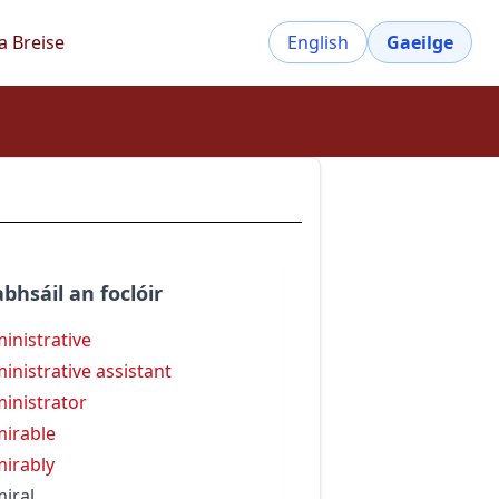
a Breise
English
Gaeilge
bhsáil an foclóir
inistrative
inistrative assistant
inistrator
irable
irably
iral