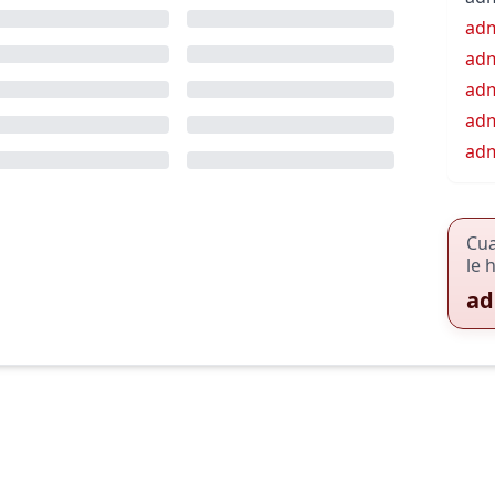
adm
adm
ad
adm
adm
Cu
le 
ad