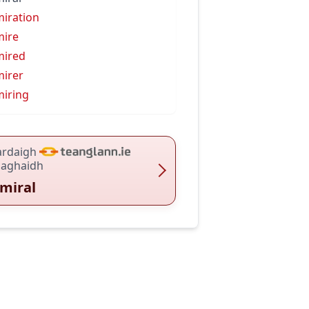
iration
ire
mired
irer
iring
ardaigh
haghaidh
miral