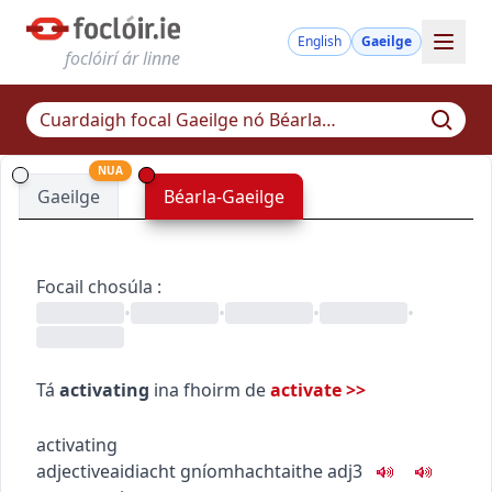
English
Gaeilge
foclóirí ár linne
NUA
Gaeilge
Béarla-Gaeilge
Focail chosúla
:
•
•
•
•
Tá
activating
ina fhoirm de
activate
>>
activating
adjective
aidiacht
gníomhachtaithe
adj3