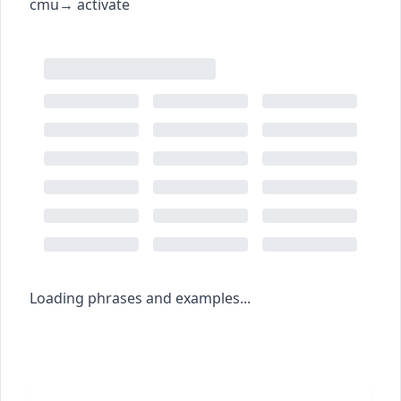
c
m
u
→
activate
Loading phrases and examples...