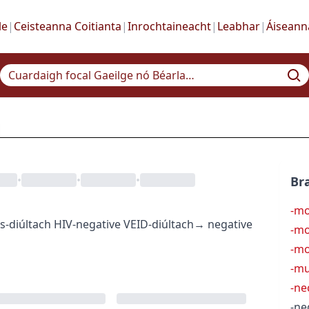
le
|
Ceisteanna Coitianta
|
Inrochtaineacht
|
Leabhar
|
Áiseann
•
•
•
Bra
-m
as
-diúltach
HIV-negative
VEID-diúltach
→
negative
-m
-mo
-mu
-ne
-ne