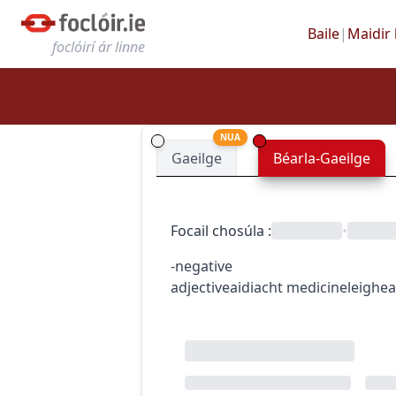
Baile
|
Maidir 
foclóirí ár linne
NUA
Gaeilge
Béarla-Gaeilge
Focail chosúla
:
•
-negative
adjective
aidiacht
medicine
leighe