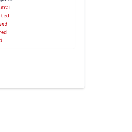
utral
bbed
sed
red
d