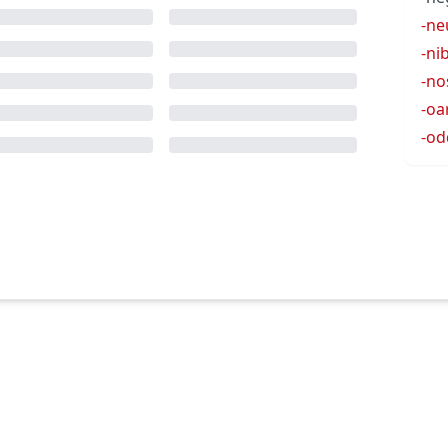
-ne
-ni
-no
-oa
-od