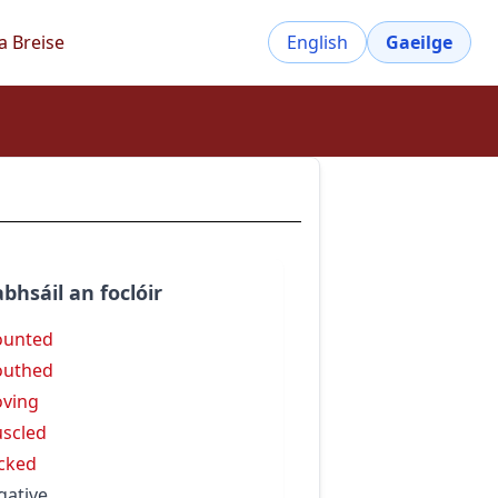
a Breise
English
Gaeilge
bhsáil an foclóir
ounted
outhed
ving
scled
cked
gative