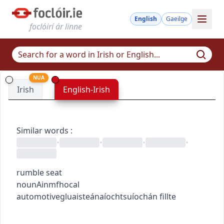
English
Gaeilge
foclóirí ár linne
NUA
Irish
English-Irish
Similar words
:
•
•
•
•
rumble seat
noun
Ainmfhocal
automotive
gluaisteánaíocht
suíochán fillte