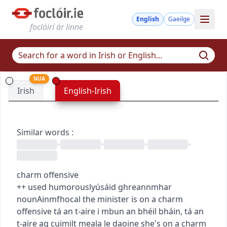
English
Gaeilge
foclóirí ár linne
NUA
Irish
English-Irish
Similar words
:
•
•
•
•
charm offensive
+
+
used humorously
úsáid ghreannmhar
noun
Ainmfhocal
the minister is on a charm
offensive
tá an t-aire i mbun an bhéil bháin
,
tá an
t-aire ag cuimilt meala le daoine
she's on a charm