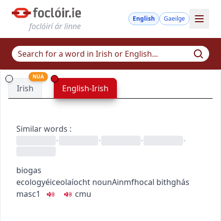
English
Gaeilge
foclóirí ár linne
NUA
Irish
English-Irish
Similar words
:
•
•
•
•
biogas
ecology
éiceolaíocht
noun
Ainmfhocal
bithghás
masc1
c
m
u