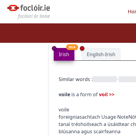
Ho
foclóirí ár linne
NUA
Irish
English-Irish
Similar words
:
•
voile
is a form of
voil
>>
voile
foreign
iasachtach
Usage Note
Nó
tanaí tréshoilseach a úsáidtear
blúsanna agus scairfeanna