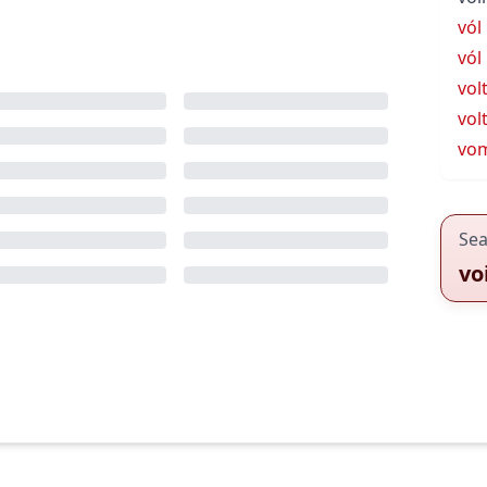
vól
vól
vol
vol
vo
Sea
vo