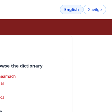
English
Gaeilge
owse the dictionary
neamach
ial
a
ca
le