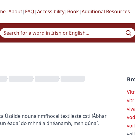
me
|
About
|
FAQ
|
Accessibility
|
Book
|
Additional Resources
•
•
•
Br
Vít
vitr
viv
ta Úsáide
noun
ainmfhocal
textiles
teicstílí
Ábhar
vod
 chun éadaí do mhná a dhéanamh, msh gúnaí,
voil
voi