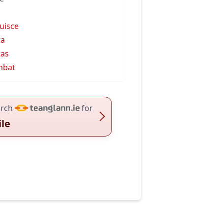
 uisce
ta
tas
mbat
rch
for
ile