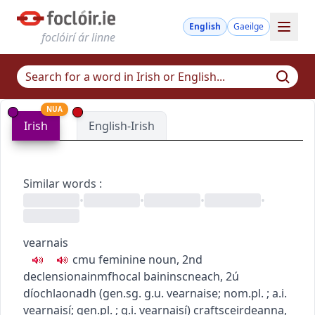
English
Gaeilge
foclóirí ár linne
NUA
Irish
English-Irish
Similar words
:
•
•
•
•
vearnais
c
m
u
feminine noun, 2nd
declension
ainmfhocal baininscneach, 2ú
díochlaonadh
(
gen.sg.
g.u.
vearnaise
; nom.pl.
; a.i.
vearnaisí
; gen.pl.
; g.i.
vearnaisí
)
crafts
ceirdeanna
,