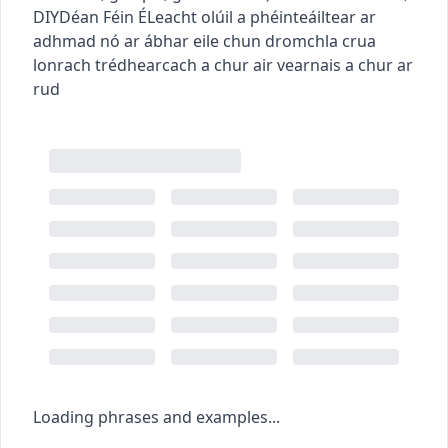
DIY
Déan Féin É
Leacht olúil a phéinteáiltear ar
adhmad nó ar ábhar eile chun dromchla crua
lonrach trédhearcach a chur air
vearnais a chur ar
rud
Loading phrases and examples...