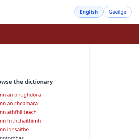
English
Gaeilge
owse the dictionary
linn an bhoghdóra
linn an cheamara
linn athfhillteach
linn frithchaithimh
linn ionsaithe
linntomhas