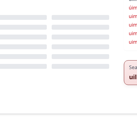
úi
ui
ui
uim
uim
Sea
ui