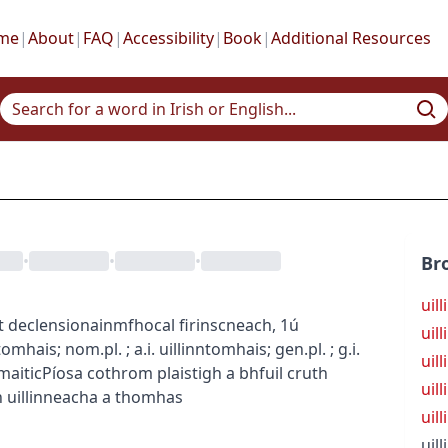
me
|
About
|
FAQ
|
Accessibility
|
Book
|
Additional Resources
•
•
•
Br
uil
t declension
ainmfhocal firinscneach, 1ú
uil
ntomhais
; nom.pl.
; a.i.
uillinntomhais
; gen.pl.
; g.i.
uil
aitic
Píosa cothrom plaistigh a bhfuil cruth
uil
un uillinneacha a thomhas
uil
uil