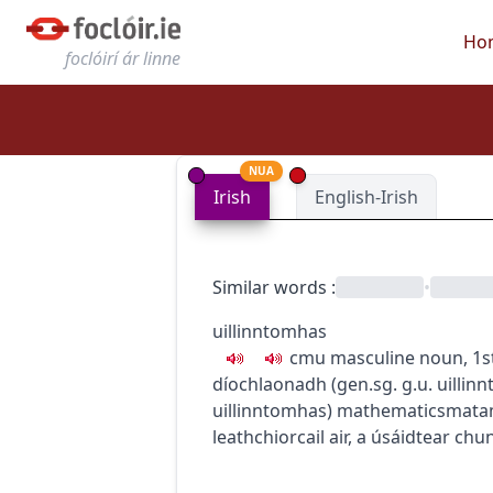
Ho
foclóirí ár linne
NUA
Irish
English-Irish
Similar words
:
•
uillinntomhas
c
m
u
masculine noun, 1s
díochlaonadh
(
gen.sg.
g.u.
uillin
uillinntomhas
)
mathematics
matam
leathchiorcail air, a úsáidtear ch