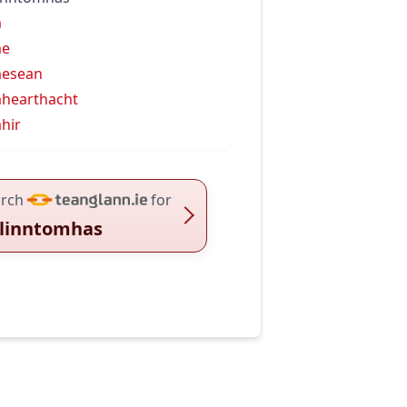
m
me
mesean
hearthacht
hir
rch
for
llinntomhas