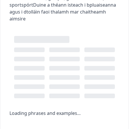
sport
spórt
Duine a théann isteach i bpluaiseanna
agus i dtolláin faoi thalamh mar chaitheamh
aimsire
Loading phrases and examples...