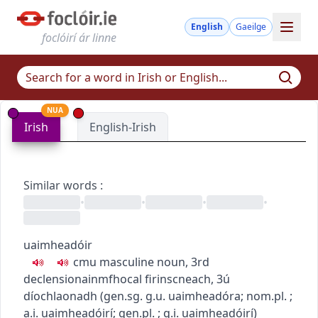
English
Gaeilge
foclóirí ár linne
NUA
Irish
English-Irish
Similar words
:
•
•
•
•
uaimheadóir
c
m
u
masculine noun, 3rd
declension
ainmfhocal firinscneach, 3ú
díochlaonadh
(
gen.sg.
g.u.
uaimheadóra
; nom.pl.
;
a.i.
uaimheadóirí
; gen.pl.
; g.i.
uaimheadóirí
)