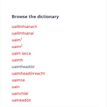
Browse the dictionary
uaillmhianach
uaillmhianaí
1
uaim
2
uaim
uaim lasca
uaimh
uaimheadóir
uaimheadóireacht
uaimse
uain
uainchlár
uaineadóir