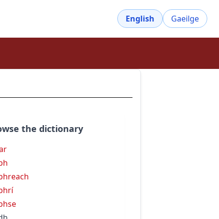
English
Gaeilge
owse the dictionary
ar
bh
bhreach
bhrí
bhse
dh