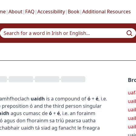
me
|
About
|
FAQ
|
Accessibility
|
Book
|
Additional Resources
•
•
•
Br
uaf
éamhfhoclach
uaidh
is a compound of
ó
+
é
, i.e.
uai
e preposition
ó
and the third person singular
uai
aidh
agus cumasc de
ó
+
é
, i.e. an forainm
uai
ó
agus don fhorainm sa tríú pearsa uatha
uai
 chabhair uaidh
tá siad ag fanacht le freagra
uai