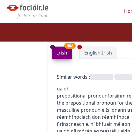
Ho
foclóirí ár linne
NUA
Irish
English-Irish
Similar words
:
•
uaidh
prepositional pronoun
forainm r
the prepositional pronoun for th
masculine pronoun
é
.
Is ionann
u
réamhfhoclach don réamhfhocal
firinscneach
é
.
ní bhfuair mé aon
uaidh
níl mórán ag teastáil uaidh