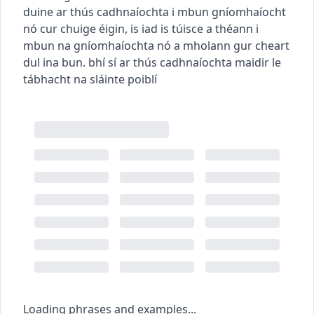
duine ar thús cadhnaíochta i mbun gníomhaíocht
nó cur chuige éigin, is iad is túisce a théann i
mbun na gníomhaíochta nó a mholann gur cheart
dul ina bun.
bhí sí ar thús cadhnaíochta maidir le
tábhacht na sláinte poiblí
Loading phrases and examples...