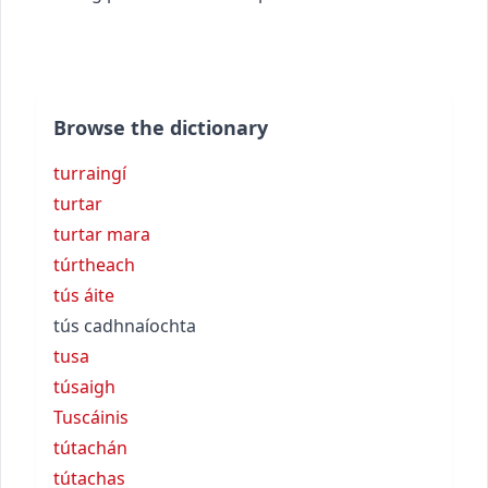
Browse the dictionary
turraingí
turtar
turtar mara
túrtheach
tús áite
tús cadhnaíochta
tusa
túsaigh
Tuscáinis
tútachán
tútachas