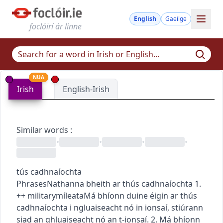
English
Gaeilge
foclóirí ár linne
NUA
Irish
English-Irish
Similar words
:
•
•
•
•
tús cadhnaíochta
Phrases
Nathanna
bheith ar thús cadhnaíochta
1.
+
+
military
míleata
Má bhíonn duine éigin ar thús
cadhnaíochta i ngluaiseacht nó in ionsaí, stiúrann
siad an ghluaiseacht nó an t-ionsaí.
2.
Má bhíonn