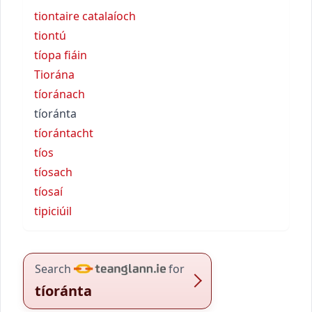
tiontaire catalaíoch
tiontú
tíopa fiáin
Tiorána
tíoránach
tíoránta
tíorántacht
tíos
tíosach
tíosaí
tipiciúil
Search
for
tíoránta