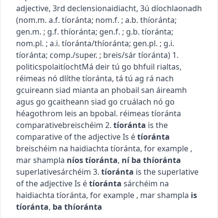
adjective, 3rd declension
aidiacht, 3ú díochlaonadh
(
nom.m.
a.f.
tíoránta
; nom.f.
; a.b.
thíoránta
;
gen.m.
; g.f.
thíoránta
; gen.f.
; g.b.
tíoránta
;
nom.pl.
; a.i.
tíoránta/thíoránta
; gen.pl.
; g.i.
tíoránta
; comp./super.
; breis/sár
tíoránta
)
1.
politics
polaitíocht
Má deir tú go bhfuil rialtas,
réimeas nó dlíthe tíoránta, tá tú ag rá nach
gcuireann siad mianta an phobail san áireamh
agus go gcaitheann siad go cruálach nó go
héagothrom leis an bpobal.
réimeas tíoránta
comparative
breischéim
2.
tíoránta
is the
comparative of the adjective
Is é
tíoránta
breischéim na haidiachta
tíoránta
, for example
,
mar shampla
níos tíoránta
,
ní ba thíoránta
superlative
sárchéim
3.
tíoránta
is the superlative
of the adjective
Is é
tíoránta
sárchéim na
haidiachta
tíoránta
, for example
, mar shampla
is
tíoránta
,
ba thíoránta