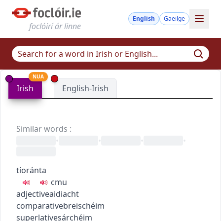
English
Gaeilge
foclóirí ár linne
NUA
Irish
English-Irish
Similar words
:
•
•
•
•
tíoránta
c
m
u
adjective
aidiacht
comparative
breischéim
superlative
sárchéim