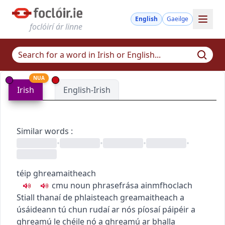
English
Gaeilge
foclóirí ár linne
NUA
Irish
English-Irish
Similar words
:
•
•
•
•
téip ghreamaitheach
c
m
u
noun phrase
frása ainmfhoclach
Stiall thanaí de phlaisteach greamaitheach a
úsáideann tú chun rudaí ar nós píosaí páipéir a
ghreamú le chéile nó a ghreamú ar bhalla