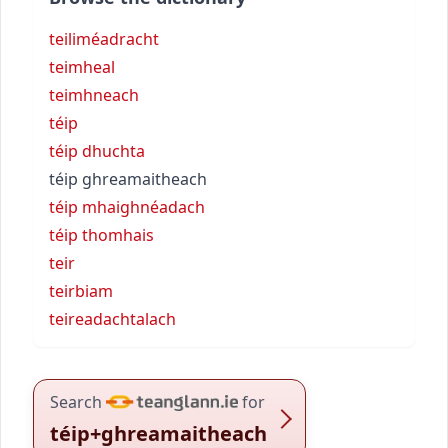
teiliméadracht
teimheal
teimhneach
téip
téip dhuchta
téip ghreamaitheach
téip mhaighnéadach
téip thomhais
teir
teirbiam
teireadachtalach
Search
for
téip+ghreamaitheach