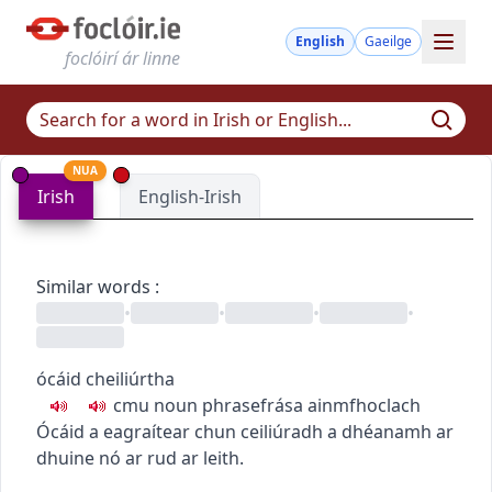
English
Gaeilge
foclóirí ár linne
NUA
Irish
English-Irish
Similar words
:
•
•
•
•
ócáid cheiliúrtha
c
m
u
noun phrase
frása ainmfhoclach
Ócáid a eagraítear chun ceiliúradh a dhéanamh ar
dhuine nó ar rud ar leith.