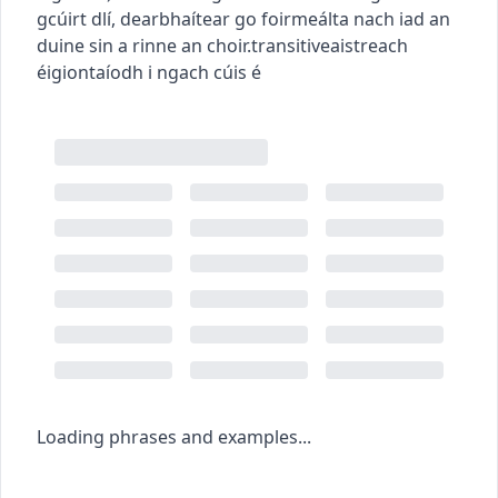
gcúirt dlí, dearbhaítear go foirmeálta nach iad an
duine sin a rinne an choir.
transitive
aistreach
éigiontaíodh i ngach cúis é
Loading phrases and examples...