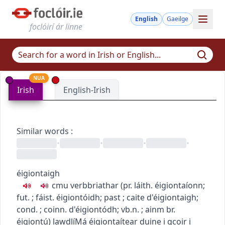
English
Gaeilge
foclóirí ár linne
NUA
Irish
English-Irish
Similar words
:
•
•
•
•
éigiontaigh
c
m
u
verb
briathar
(
pr.
láith.
éigiontaíonn
;
fut.
; fáist.
éigiontóidh
; past
; caite
d'éigiontaigh
;
cond.
; coinn.
d'éigiontódh
; vb.n.
; ainm br.
éigiontú
)
law
dlí
Má éigiontaítear duine i gcoir i