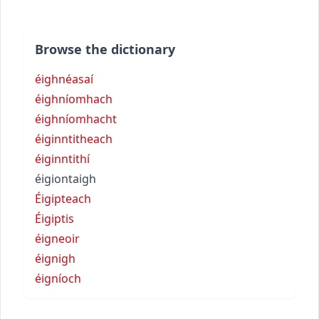
Browse the dictionary
éighnéasaí
éighníomhach
éighníomhacht
éiginntitheach
éiginntithí
éigiontaigh
Éigipteach
Éigiptis
éigneoir
éignigh
éigníoch