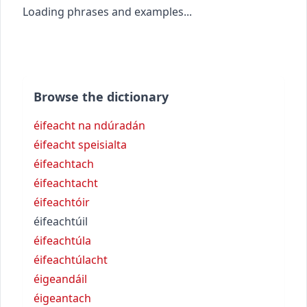
Loading phrases and examples...
Browse the dictionary
éifeacht na ndúradán
éifeacht speisialta
éifeachtach
éifeachtacht
éifeachtóir
éifeachtúil
éifeachtúla
éifeachtúlacht
éigeandáil
éigeantach