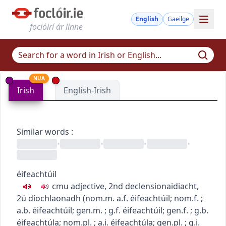
English
Gaeilge
foclóirí ár linne
NUA
Irish
English-Irish
Similar words
:
•
•
•
•
éifeachtúil
c
m
u
adjective, 2nd declension
aidiacht,
2ú díochlaonadh
(
nom.m.
a.f.
éifeachtúil
; nom.f.
;
a.b.
éifeachtúil
; gen.m.
; g.f.
éifeachtúil
; gen.f.
; g.b.
éifeachtúla
; nom.pl.
; a.i.
éifeachtúla
; gen.pl.
; g.i.