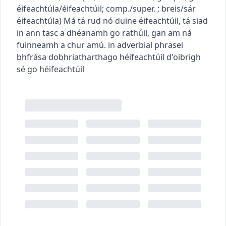
éifeachtúla/éifeachtúil
; comp./super.
; breis/sár
éifeachtúla
)
Má tá rud nó duine éifeachtúil, tá siad
in ann tasc a dhéanamh go rathúil, gan am ná
fuinneamh a chur amú.
in adverbial phrase
i
bhfrása dobhriathartha
go héifeachtúil
d'oibrigh
sé go héifeachtúil