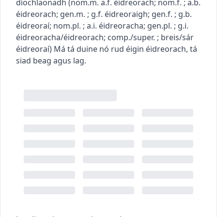
díochlaonadh
(
nom.m.
a.f.
éidreorach
; nom.f.
; a.b.
éidreorach
; gen.m.
; g.f.
éidreoraigh
; gen.f.
; g.b.
éidreoraí
; nom.pl.
; a.i.
éidreoracha
; gen.pl.
; g.i.
éidreoracha/éidreorach
; comp./super.
; breis/sár
éidreoraí
)
Má tá duine nó rud éigin éidreorach, tá
siad beag agus lag.