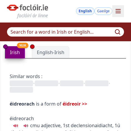
English
Gaeilge
foclóirí ár linne
NUA
Irish
English-Irish
Similar words
:
•
•
•
•
éidreorach
is a form of
éidreoir
>>
éidreorach
c
m
u
adjective, 1st declension
aidiacht, 1ú