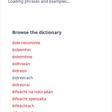
Loading phrases and examples...
Browse the dictionary
éide reisiminte
éideimhin
éideimhne
eidhneán
éidreoir
éidreorach
éidreoraí
éifeacht na ndúradán
éifeacht speisialta
éifeachtach