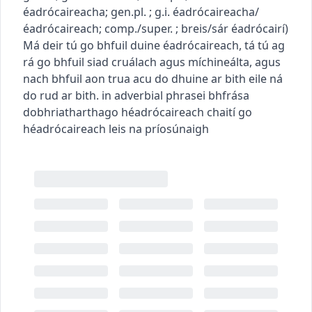
éadrócaireacha
; gen.pl.
; g.i.
éadrócaireacha/
éadrócaireach
; comp./super.
; breis/sár
éadrócairí
)
Má deir tú go bhfuil duine éadrócaireach, tá tú ag
rá go bhfuil siad cruálach agus míchineálta, agus
nach bhfuil aon trua acu do dhuine ar bith eile ná
do rud ar bith.
in adverbial phrase
i bhfrása
dobhriathartha
go héadrócaireach
chaití go
héadrócaireach leis na príosúnaigh