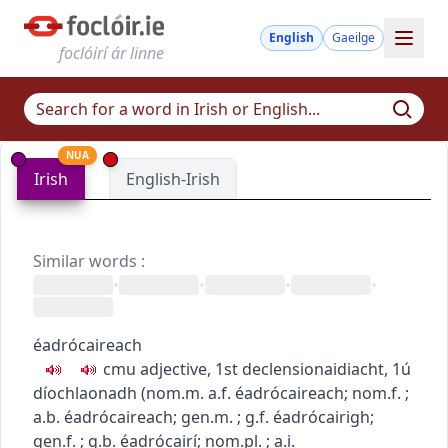
English
Gaeilge
foclóirí ár linne
NUA
Irish
English-Irish
Similar words
:
•
•
•
•
éadrócaireach
c
m
u
adjective, 1st declension
aidiacht, 1ú
díochlaonadh
(
nom.m.
a.f.
éadrócaireach
; nom.f.
;
a.b.
éadrócaireach
; gen.m.
; g.f.
éadrócairigh
;
gen.f.
; g.b.
éadrócairí
; nom.pl.
; a.i.