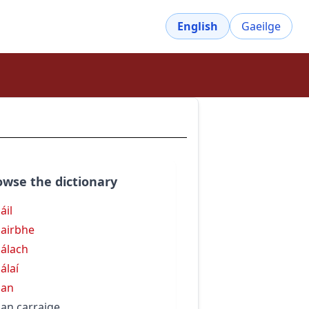
English
Gaeilge
owse the dictionary
áil
airbhe
álach
álaí
dan
an carraige