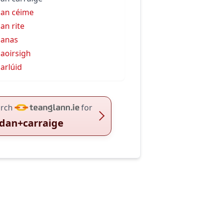
an céime
an rite
danas
aoirsigh
arlúid
rch
for
dan+carraige