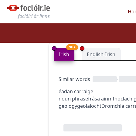
Ho
foclóirí ár linne
NUA
Irish
English-Irish
Similar words
:
•
éadan carraige
noun phrase
frása ainmfhoclach
geology
geolaíocht
Dromchla carra