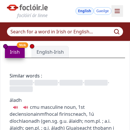
English
Gaeilge
foclóirí ár linne
NUA
Irish
English-Irish
Similar words
:
•
•
•
•
áladh
c
m
u
masculine noun, 1st
declension
ainmfhocal firinscneach, 1ú
díochlaonadh
(
gen.sg.
g.u.
álaidh
; nom.pl.
; a.i.
álaidh
; gen.pl.
; g.i.
áladh
)
Gluaiseacht thobann i